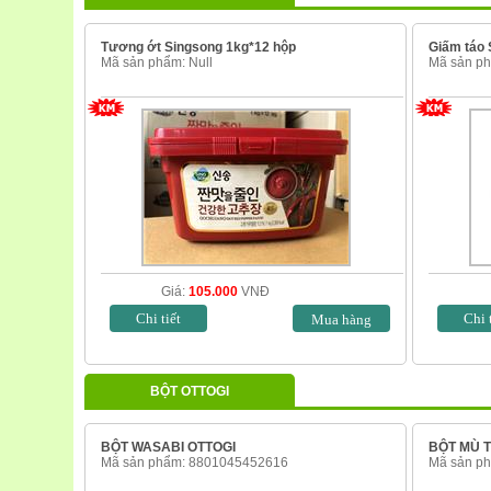
Tương ớt Singsong 1kg*12 hộp
Giấm táo 
Mã sản phẩm: Null
Mã sản ph
Giá:
105.000
VNĐ
Chi tiết
Chi 
BỘT OTTOGI
BỘT WASABI OTTOGI
BỘT MÙ T
Mã sản phẩm: 8801045452616
Mã sản p