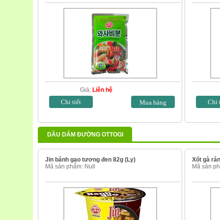
Giá:
Liên hệ
Chi tiết
Chi 
DẦU DẤM ĐƯỜNG OTTOGI
Jin bánh gạo tương đen 82g (Ly)
Xốt gà rán
Mã sản phẩm: Null
Mã sản ph