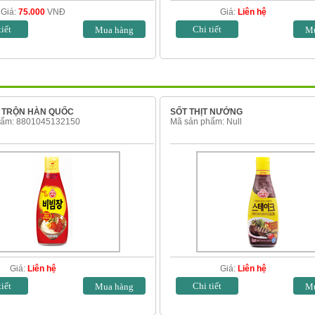
Giá:
75.000
VNĐ
Giá:
Liên hệ
tiết
Chi tiết
 TRỘN HÀN QUỐC
SỐT THỊT NƯỚNG
hẩm: 8801045132150
Mã sản phẩm: Null
Giá:
Liên hệ
Giá:
Liên hệ
tiết
Chi tiết