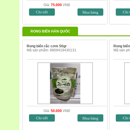
Giá:
75.000
VNĐ
Chi tiết
Chi 
RONG BIỂN HÀN QUỐC
Rong biển rắc cơm 50gr
Rong biể
Mã sản phẩm: 8809418430131
Mã sản p
Giá:
50.000
VNĐ
Chi tiết
Chi 