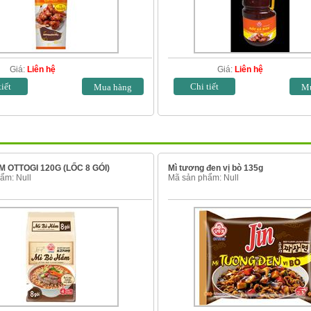
Giá:
Liên hệ
Giá:
Liên hệ
tiết
Chi tiết
M OTTOGI 120G (LỐC 8 GÓI)
Mì tương đen vị bò 135g
ẩm: Null
Mã sản phẩm: Null