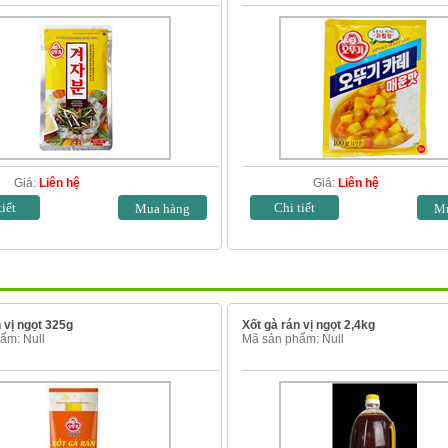
Giá:
Liên hệ
Giá:
Liên hệ
tiết
Chi tiết
 vị ngọt 325g
Xốt gà rán vị ngọt 2,4kg
ẩm: Null
Mã sản phẩm: Null