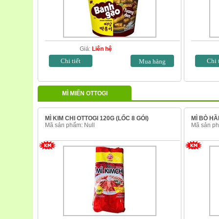
Giá:
Liên hệ
Chi tiết
Chi 
MÌ MIẾN OTTOGI
MÌ KIM CHI OTTOGI 120G (LỐC 8 GÓI)
MÌ BÒ HẦ
Mã sản phẩm: Null
Mã sản ph