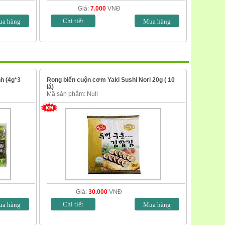
Giá:
7.000
VNĐ
Chi tiết
h (4g*3
Rong biển cuộn cơm Yaki Sushi Nori 20g ( 10
lá)
Mã sản phẩm: Null
Giá:
30.000
VNĐ
Chi tiết