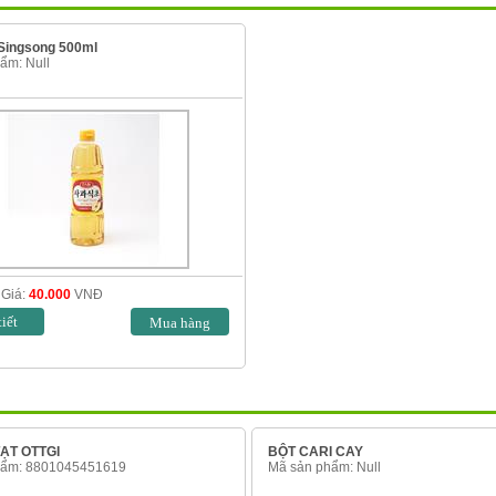
Singsong 500ml
ẩm: Null
Giá:
40.000
VNĐ
tiết
ẠT OTTGI
BỘT CARI CAY
hẩm: 8801045451619
Mã sản phẩm: Null