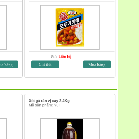
Giá:
Liên hệ
Chi tiết
Xốt gà rán vị cay 2,4Kg
Mã sản phẩm: Null