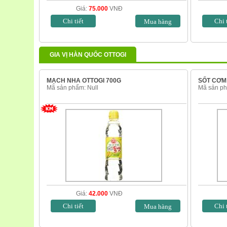
Giá:
75.000
VNĐ
Chi tiết
Chi 
GIA VỊ HÀN QUỐC OTTOGI
MẠCH NHA OTTOGI 700G
SỐT CƠM
Mã sản phẩm: Null
Mã sản p
Giá:
42.000
VNĐ
Chi tiết
Chi 