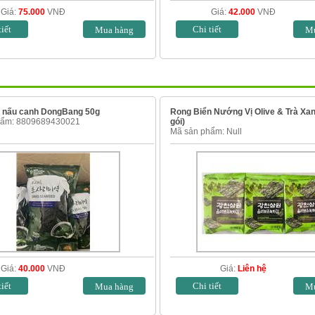
Giá:
75.000
VNĐ
Giá:
42.000
VNĐ
tiết
Chi tiết
n nấu canh DongBang 50g
Rong Biển Nướng Vị Olive & Trà Xan
hẩm: 8809689430021
gói)
Mã sản phẩm: Null
Giá:
40.000
VNĐ
Giá:
Liên hệ
tiết
Chi tiết