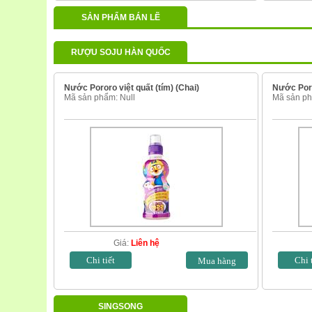
SẢN PHẨM BÁN LẼ
RƯỢU SOJU HÀN QUỐC
Nước Pororo việt quất (tím) (Chai)
Nước Poro
Mã sản phẩm: Null
Mã sản ph
Giá:
Liên hệ
Chi tiết
Chi 
SINGSONG